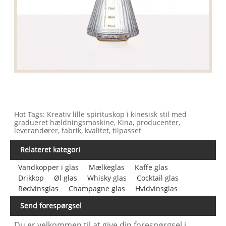
Hot Tags: Kreativ lille spirituskop i kinesisk stil med
gradueret hældningsmaskine, Kina, producenter,
leverandører, fabrik, kvalitet, tilpasset
Relateret kategori
Vandkopper i glas
Mælkeglas
Kaffe glas
Drikkop
Øl glas
Whisky glas
Cocktail glas
Rødvinsglas
Champagne glas
Hvidvinsglas
Send forespørgsel
Du er velkommen til at give din forespørgsel i