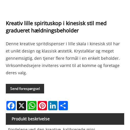
Kreativ lille spirituskop i kinesisk stil med
gradueret hældningsbeholder
Denne kreative spritdispenser i lille skala i kinesisk stil har
et unikt design og klassisk æstetik. Krystalklar og meget
gennemsigtig, den tjener flere formål i en enkelt beholder.
Virksomhedsejere inviteres varmt til at komme og foretage
deres valg.
Send forespørgsel
Facebook
X
WhatsApp
Pinterest
LinkedIn
Share
Produkt beskrivelse
Fordelene ved den kreative, kalibrerede mini