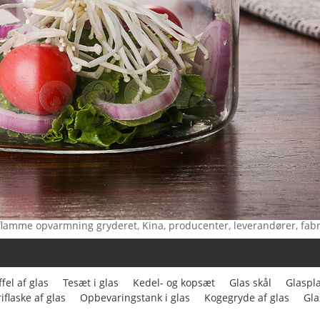
flamme opvarmning gryderet, Kina, producenter, leverandører, fabrik,
fel af glas
Tesæt i glas
Kedel- og kopsæt
Glas skål
Glaspl
iflaske af glas
Opbevaringstank i glas
Kogegryde af glas
Gla