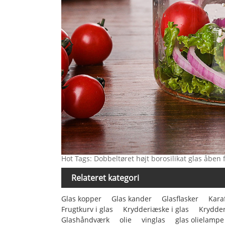
Hot Tags: Dobbeltøret højt borosilikat glas åben 
Relateret kategori
Glas kopper
Glas kander
Glasflasker
Karaf
Frugtkurv i glas
Krydderiæske i glas
Krydder
Glashåndværk
olie
vinglas
glas olielampe