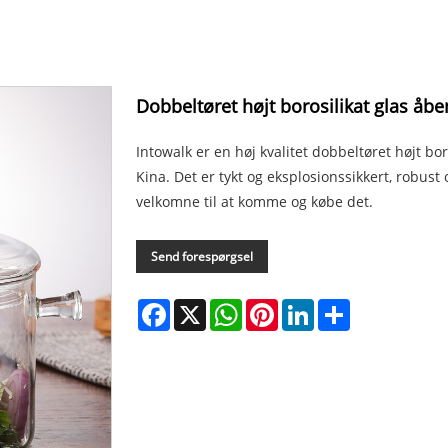
Dobbeltøret højt borosilikat glas å
Intowalk er en høj kvalitet dobbeltøret højt b
Kina. Det er tykt og eksplosionssikkert, robust 
velkomne til at komme og købe det.
Send forespørgsel
Facebook
X
WhatsApp
Pinterest
LinkedIn
Share