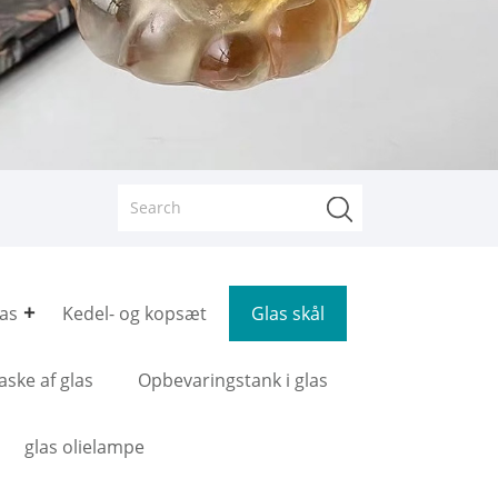
las
Kedel- og kopsæt
Glas skål
aske af glas
Opbevaringstank i glas
glas olielampe