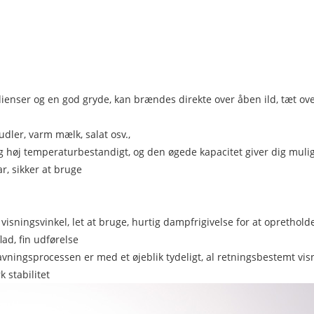
ienser og en god gryde, kan brændes direkte over åben ild, tæt over
udler, varm mælk, salat osv.,
 og høj temperaturbestandigt, og den øgede kapacitet giver dig mul
r, sikker at bruge
ningsvinkel, let at bruge, hurtig dampfrigivelse for at opretholde n
flad, fin udførelse
ningsprocessen er med et øjeblik tydeligt, al retningsbestemt visnin
 stabilitet