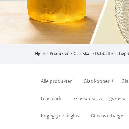
Hjem
>
Produkter
>
Glas skål
> Dobbeltøret højt 
Alle produkter
Glas kopper
Gla
Glasplade
Glaskonserveringskasse
Kogegryde af glas
Glas askebæger