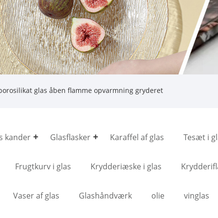
borosilikat glas åben flamme opvarmning gryderet
s kander
Glasflasker
Karaffel af glas
Tesæt i g
Frugtkurv i glas
Krydderiæske i glas
Krydderifl
Vaser af glas
Glashåndværk
olie
vinglas