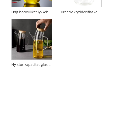
Højt borosilikat lykkebringende glasolieflaske
Kreativ krydderiflaske med stor kapacitet til hjemmekøkken
Ny stor kapacitet glas olie pot krydderi flaske