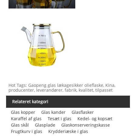
Hot Tags: Gaopeng glas lækagesikker olieflaske, Kina,
producenter, leverandører, fabrik, kvalitet, tilpasset
Relateret kategori
Glas kopper
Glas kander
Glasflasker
Karaffel af glas
Tesæt i glas
Kedel- og kopsæt
Glas skål
Glasplade
Glaskonserveringskasse
Frugtkurv i glas
Krydderiæske i glas