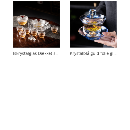
Iskrystalglas Dækket skål
Krystalblå guld folie glas Dækket skål