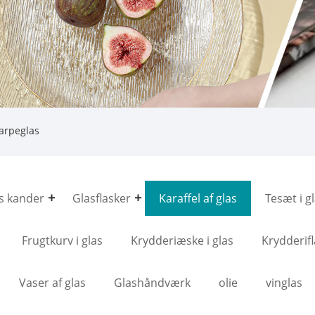
harpeglas
s kander
Glasflasker
Karaffel af glas
Tesæt i g
Frugtkurv i glas
Krydderiæske i glas
Krydderifl
Vaser af glas
Glashåndværk
olie
vinglas