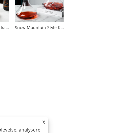
Sølv diamant rødvin karaffel
Snow Mountain Style Krystal rødvin Karaffel
X
plevelse, analysere