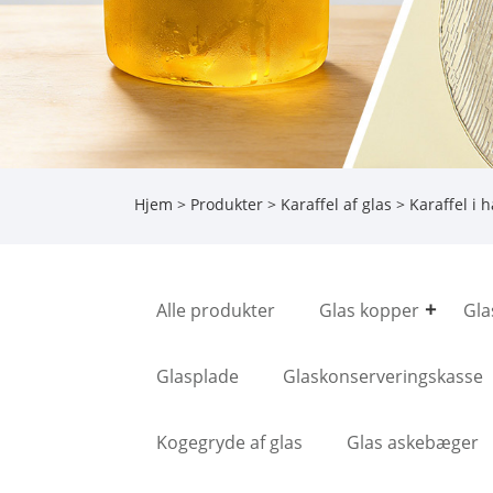
Hjem
>
Produkter
>
Karaffel af glas
> Karaffel i 
Alle produkter
Glas kopper
Gla
Glasplade
Glaskonserveringskasse
Kogegryde af glas
Glas askebæger