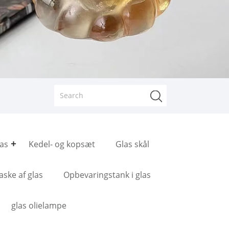
las
Kedel- og kopsæt
Glas skål
aske af glas
Opbevaringstank i glas
glas olielampe