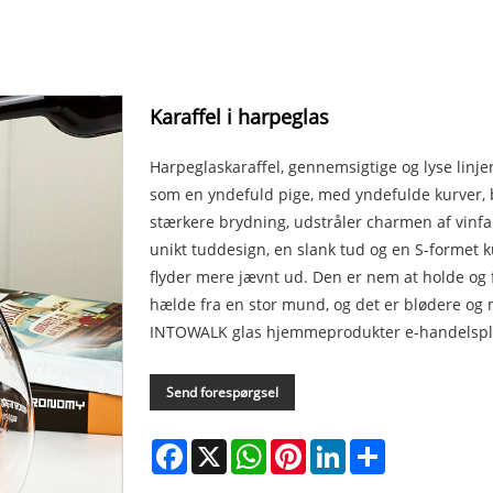
Karaffel i harpeglas
Harpeglaskaraffel, gennemsigtige og lyse linjer
som en yndefuld pige, med yndefulde kurver, bl
stærkere brydning, udstråler charmen af ​​vinf
unikt tuddesign, en slank tud og en S-formet 
flyder mere jævnt ud. Den er nem at holde og 
hælde fra en stor mund, og det er blødere og m
INTOWALK glas hjemmeprodukter e-handelspl
Send forespørgsel
Facebook
X
WhatsApp
Pinterest
LinkedIn
Share