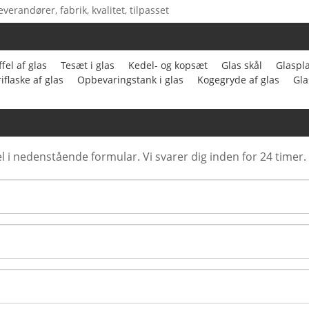
verandører, fabrik, kvalitet, tilpasset
fel af glas
Tesæt i glas
Kedel- og kopsæt
Glas skål
Glaspl
iflaske af glas
Opbevaringstank i glas
Kogegryde af glas
Gla
l i nedenstående formular. Vi svarer dig inden for 24 timer.