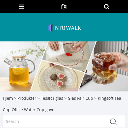
Hjem
>
Produkter
>
Tesæt i glas
>
Glas Fair Cup
> Kingsoft Tea
Cup Office Water Cup gave