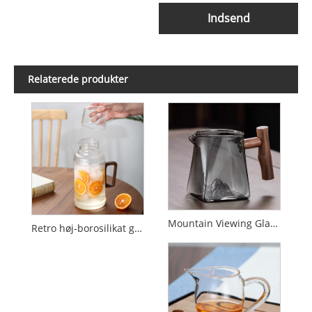
Indsend
Relaterede produkter
Mountain Viewing Glass Fair Cup
Retro høj-borosilikat glas juice og te kande