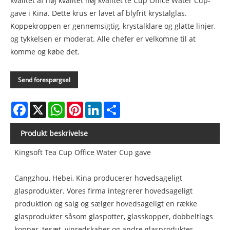
kvalitet af høj kvalitet høj kvalitet te Cup Office Water Cup-
gave i Kina. Dette krus er lavet af blyfrit krystalglas.
Koppekroppen er gennemsigtig, krystalklare og glatte linjer,
og tykkelsen er moderat. Alle chefer er velkomne til at
komme og købe det.
Send forespørgsel
Facebook
X
WhatsApp
Pinterest
LinkedIn
Share
Produkt beskrivelse
Kingsoft Tea Cup Office Water Cup gave
Cangzhou, Hebei, Kina producerer hovedsageligt
glasprodukter. Vores firma integrerer hovedsageligt
produktion og salg og sælger hovedsageligt en række
glasprodukter såsom glaspotter, glasskopper, dobbeltlags
kopper, tesæt, vinredskaber og andre glasprodukter.