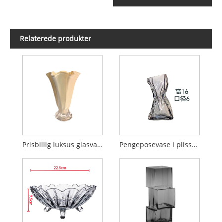
Relaterede produkter
Prisbillig luksus glasvase i fransk stil
Pengeposevase i plisseret design af glas