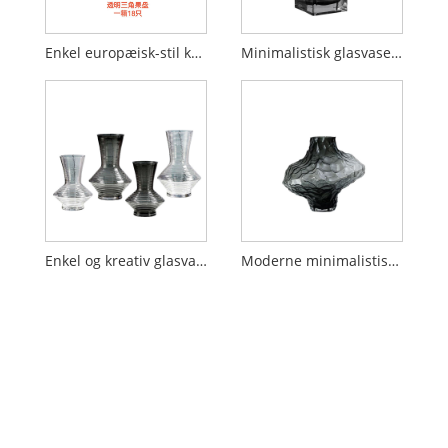
Enkel europæisk-stil krystal slik stander
Minimalistisk glasvase i europæisk stil med et sofistikeret, forskudt design og et strejf af diskret luksus.
Enkel og kreativ glasvase i europæisk stil
Moderne minimalistisk glas spisebord med håndlavet blomstervase