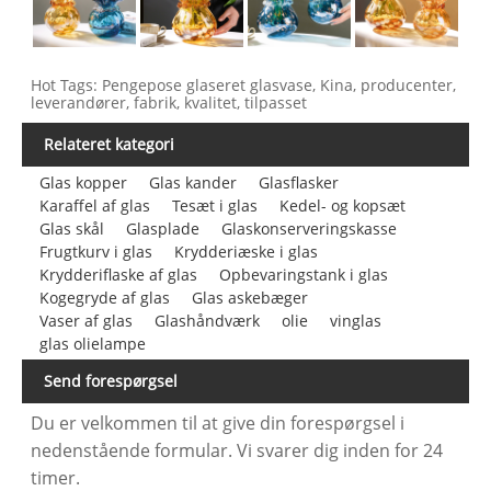
Hot Tags: Pengepose glaseret glasvase, Kina, producenter,
leverandører, fabrik, kvalitet, tilpasset
Relateret kategori
Glas kopper
Glas kander
Glasflasker
Karaffel af glas
Tesæt i glas
Kedel- og kopsæt
Glas skål
Glasplade
Glaskonserveringskasse
Frugtkurv i glas
Krydderiæske i glas
Krydderiflaske af glas
Opbevaringstank i glas
Kogegryde af glas
Glas askebæger
Vaser af glas
Glashåndværk
olie
vinglas
glas olielampe
Send forespørgsel
Du er velkommen til at give din forespørgsel i
nedenstående formular. Vi svarer dig inden for 24
timer.