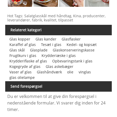
Hot Tags: Salatglasskål med håndtag, Kina, producenter,
leverandører, fabrik, kvalitet, tilpasset
Relateret kategori
Glas kopper
Glas kander
Glasflasker
Karaffel af glas
Tesæt i glas
Kedel- og kopsæt
Glas skål
Glasplade
Glaskonserveringskasse
Frugtkurv i glas
Krydderiæske i glas
Krydderiflaske af glas
Opbevaringstank i glas
Kogegryde af glas
Glas askebæger
Vaser af glas
Glashåndværk
olie
vinglas
glas olielampe
Send forespørgsel
Du er velkommen til at give din forespørgsel i
nedenstående formular. Vi svarer dig inden for 24
timer.