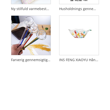
Ny stilfuld varmebestandig farvet glasskål
Husholdnings gennemsigtigt glas fuglerede skål med låg
Farverig gennemsigtig lang håndteret glasske
INS FENG XIAOYU Håndmalet glasskål