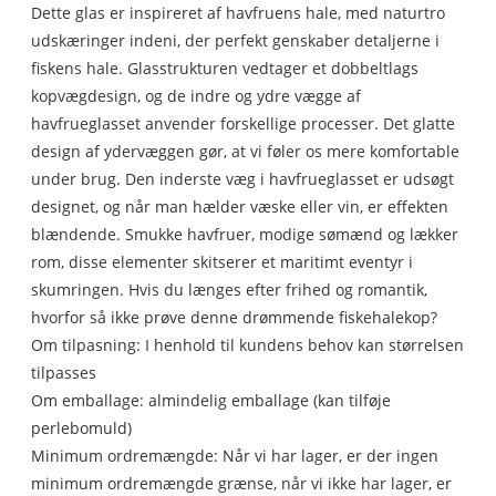
Dette glas er inspireret af havfruens hale, med naturtro
udskæringer indeni, der perfekt genskaber detaljerne i
fiskens hale. Glasstrukturen vedtager et dobbeltlags
kopvægdesign, og de indre og ydre vægge af
havfrueglasset anvender forskellige processer. Det glatte
design af ydervæggen gør, at vi føler os mere komfortable
under brug. Den inderste væg i havfrueglasset er udsøgt
designet, og når man hælder væske eller vin, er effekten
blændende. Smukke havfruer, modige sømænd og lækker
rom, disse elementer skitserer et maritimt eventyr i
skumringen. Hvis du længes efter frihed og romantik,
hvorfor så ikke prøve denne drømmende fiskehalekop?
Om tilpasning: I henhold til kundens behov kan størrelsen
tilpasses
Om emballage: almindelig emballage (kan tilføje
perlebomuld)
Minimum ordremængde: Når vi har lager, er der ingen
minimum ordremængde grænse, når vi ikke har lager, er