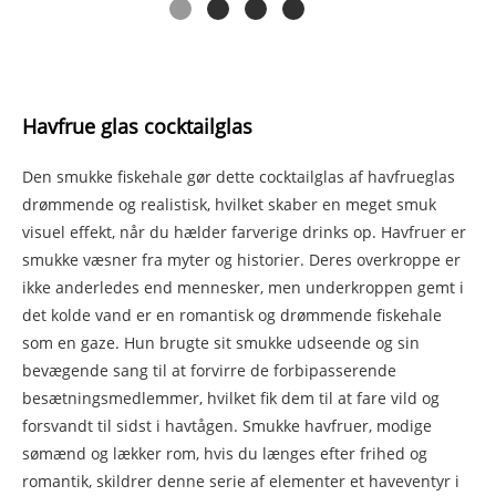
Havfrue glas cocktailglas
Den smukke fiskehale gør dette cocktailglas af havfrueglas
drømmende og realistisk, hvilket skaber en meget smuk
visuel effekt, når du hælder farverige drinks op. Havfruer er
smukke væsner fra myter og historier. Deres overkroppe er
ikke anderledes end mennesker, men underkroppen gemt i
det kolde vand er en romantisk og drømmende fiskehale
som en gaze. Hun brugte sit smukke udseende og sin
bevægende sang til at forvirre de forbipasserende
besætningsmedlemmer, hvilket fik dem til at fare vild og
forsvandt til sidst i havtågen. Smukke havfruer, modige
sømænd og lækker rom, hvis du længes efter frihed og
romantik, skildrer denne serie af elementer et haveventyr i