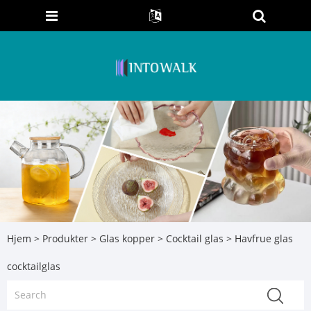
Hjem
>
Produkter
>
Glas kopper
>
Cocktail glas
> Havfrue glas
cocktailglas