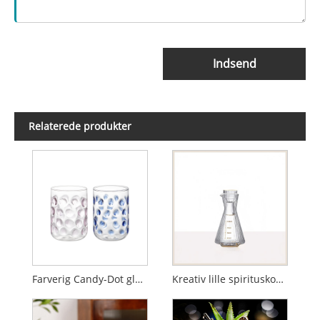
Indsend
Relaterede produkter
Farverig Candy-Dot glas morgenmadskop
Kreativ lille spirituskop i kinesisk stil med gradueret hældningsbeholder