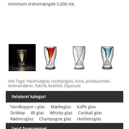
minimum ordremængde 5.000 stk.
Hot Tags: Havfrueglas cocktailglas, Kina, producenter,
leverandører, fabrik, kvalitet, tilpasset
Relateret kategori
Vandkopper i glas
Mælkeglas
Kaffe glas
Drikkop
Øl glas
Whisky glas
Cocktail glas
Rødvinsglas
Champagne glas
Hvidvinsglas
Send forespørgsel