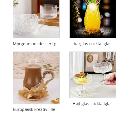
Morgenmadsdessert glasskop med høj værdi
barglas cocktailglas
Højt glas cocktailglas
Europæisk kreativ lille luksus high-end udsøgt underkop